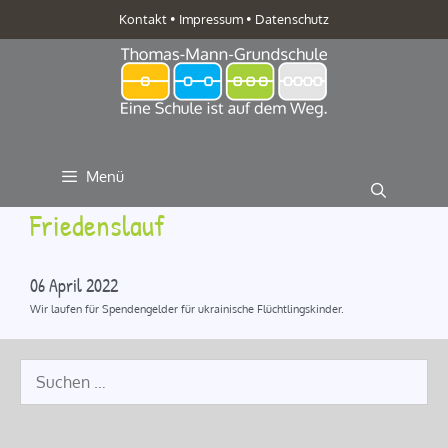
Zum
Kontakt
•
Impressum
•
Datenschutz
Inhalt
springen
Menü
Friedenslauf
06 April 2022
Wir laufen für Spendengelder für ukrainische Flüchtlingskinder.
Suche
nach: