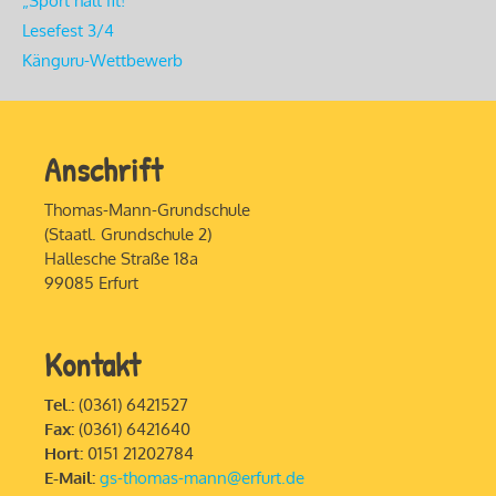
„Sport hält fit!“
Lesefest 3/4
Känguru-Wettbewerb
Anschrift
Thomas-Mann-Grundschule
(Staatl. Grundschule 2)
Hallesche Straße 18a
99085 Erfurt
Kontakt
Tel.:
(0361) 6421527
Fax:
(0361) 6421640
Hort:
0151 21202784
E-Mail:
gs-thomas-mann@erfurt.de