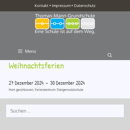
Zum
Kontakt
•
Impressum
•
Datenschutz
Inhalt
springen
Menü
Weihnachtsferien
27 Dezember 2024 - 30 Dezember 2024
Hort geschlossen, Ferienzentrum Steigerwaldschule
Suche
nach: