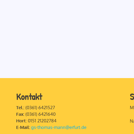
Kontakt
S
Tel.:
(0361) 6421527
M
Fax:
(0361) 6421640
Hort:
0151 21202784
N
E-Mail:
gs-thomas-mann@erfurt.de