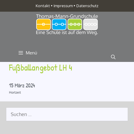
Zum
Kontakt
•
Impressum
•
Datenschutz
Inhalt
springen
Menü
Fußballangebot LH 4
15 März 2024
Hortzeit
Suche
nach: