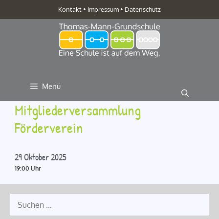
Zum
Kontakt
•
Impressum
•
Datenschutz
Inhalt
springen
Menü
Mitgliederversammlung
Förderverein
29 Oktober 2025
19:00 Uhr
Suche
nach: