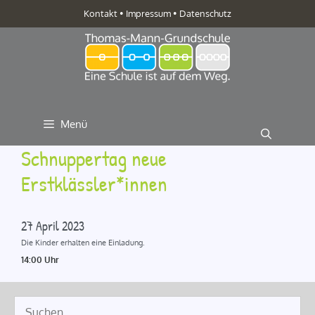
Zum
Kontakt
•
Impressum
•
Datenschutz
Inhalt
springen
Menü
Schnuppertag neue
Erstklässler*innen
27 April 2023
Die Kinder erhalten eine Einladung.
14:00 Uhr
Suche