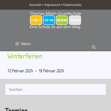
Zum
Kontakt
•
Impressum
•
Datenschutz
Inhalt
springen
Menü
Winterferien
12 Februar 2024 - 18 Februar 2024
Suche
nach:
Termine